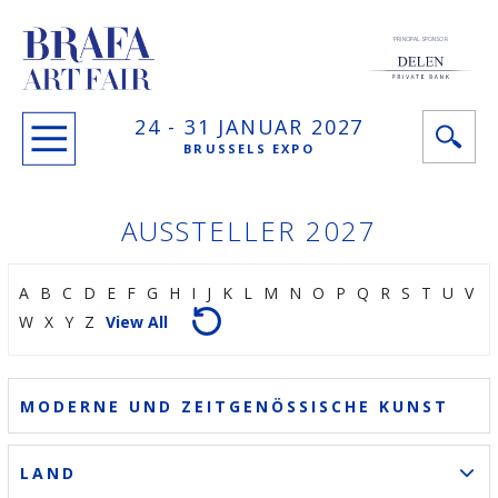
PRINCIPAL SPONSOR
24 -
31 JANUAR
2027
BRUSSELS EXPO
AUSSTELLER 2027
A
B
C
D
E
F
G
H
I
J
K
L
M
N
O
P
Q
R
S
T
U
V
W
X
Y
Z
View All
MODERNE UND ZEITGENÖSSISCHE KUNST
LAND