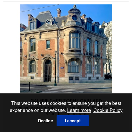
GALERIE CHRISTOPHE GAILLARD
This website uses cookies to ensure you get the best
Zeitgenössische Kunst, Druckgrafik von Künstlern der
experience on our website.
Learn more
Cookie Policy
1960er bis 1990er Jahre
Decline
I accept