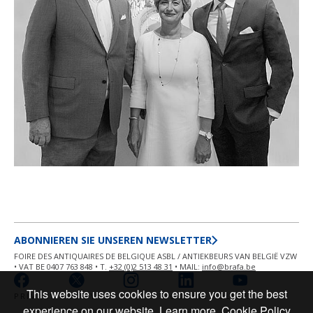
ABONNIEREN SIE UNSEREN NEWSLETTER
FOIRE DES ANTIQUAIRES DE BELGIQUE ASBL / ANTIEKBEURS VAN BELGIË VZW
• VAT BE 0407 763 848 • T.
+32 (0)2 513 48 31
• MAIL:
info@brafa.be
This website uses cookies to ensure you get the best
PRIVACY POLICY
COOKIE POLICY
experience on our website.
Learn more
Cookie Policy