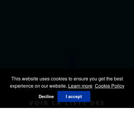
This website uses cookies to ensure you get the best
experience on our website.
Learn more
Cookie Policy
150 galeries de premier plan de 19 pays
Decline
I accept
VOIR LA LISTE DES
EXPOSANTS