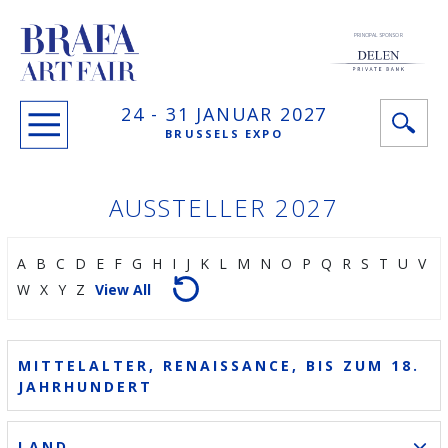
PRINCIPAL SPONSOR
24 -
31 JANUAR
2027
BRUSSELS EXPO
AUSSTELLER 2027
A
B
C
D
E
F
G
H
I
J
K
L
M
N
O
P
Q
R
S
T
U
V
W
X
Y
Z
View All
MITTELALTER, RENAISSANCE, BIS ZUM 18.
JAHRHUNDERT
LAND