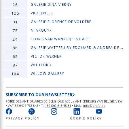
26
GALERIE DINA VIERNY
125
VKD JEWELS
31
GALERIE FLORENCE DE VOLDÈRE
75
N. VROUYR
24
FLORIS VAN WANROIJ FINE ART
86
GALERIE WATTEEU BY EDOUARD & ANDREA DE CAT
65
VICTOR WERNER
87
WHITFORD
104
WILLOW GALLERY
SUBSCRIBE TO OUR NEWSLETTER
FOIRE DES ANTIQUAIRES DE BELGIQUE ASBL / ANTIEKBEURS VAN BELGIË VZW
• VAT BE 0407 763 848 • T.
+32 (0)2 513 48 31
• MAIL:
info@brafa.be
PRIVACY POLICY
COOKIE POLICY