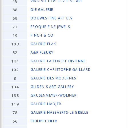
48
VIRGINIE DEVILLEZ FINE ART
88
DIE GALERIE
69
DOUWES FINE ART B.V.
77
EPOQUE FINE JEWELS
19
FINCH & CO
103
GALERIE FLAK
52
A&R FLEURY
144
GALERIE LA FOREST DIVONNE
102
GALERIE CHRISTOPHE GAILLARD
8
GALERIE DES MODERNES
134
GILDEN'S ART GALLERY
138
GRUSENMEYER-WOLINER
119
GALERIE HADJER
78
GALERIE HAESAERTS-LE GRELLE
66
PHILIPPE HEIM