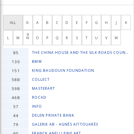
ALL
0-
A
B
C
D
E
F
G
H
J
K
9
L
M
N
O
P
Q
R
S
T
U
V
W
85
THE CHINA HOUSE AND THE SILK ROADS COUNTRIE
130
BMW
151
KING BAUDOUIN FOUNDATION
58B
COLLECT
59B
MASTERART
46B
ROCAD
57
INFO
44
DELEN PRIVATE BANK
79
GALERIE AB - AGNÈS AITTOUARÈS
90
FRANCK ANELLI FINE ART