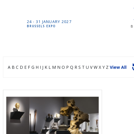
24 -
31 JANUARY
2027
B
BRUSSELS EXPO
A
B
C
D
E
F
G
H
I
J
K
L
M
N
O
P
Q
R
S
T
U
V
W
X
Y
Z
View All