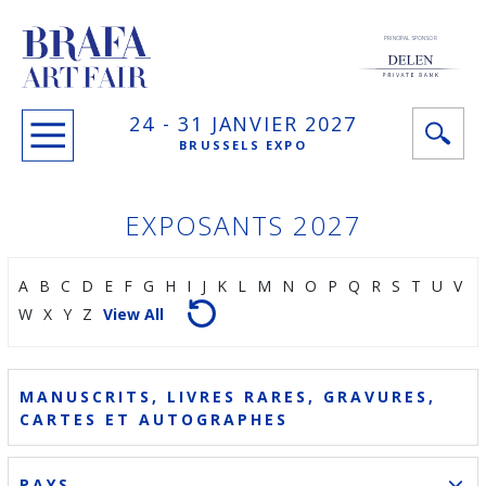
PRINCIPAL SPONSOR
24 -
31 JANVIER
2027
BRUSSELS EXPO
EXPOSANTS 2027
A
B
C
D
E
F
G
H
I
J
K
L
M
N
O
P
Q
R
S
T
U
V
W
X
Y
Z
View All
MANUSCRITS, LIVRES RARES, GRAVURES,
CARTES ET AUTOGRAPHES
PAYS